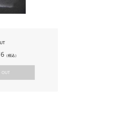
UT
76
（税込）
 OUT