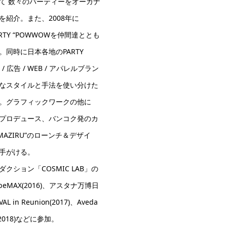
て 数々のパーティーをオーガナ
紹介。また、2008年に
 PARTY “POWWOWを仲間達ととも
同時に日本各地のPARTY
ト / 広告 / WEB / アパレルブラン
なスタイルと手法を使い分けた
。グラフィックワークの他に
プロデュース、バンコク発のカ
AZIRU”のローンチ＆デザイ
手がける。
ション「COSMIC LAB」の
MAX(2016)、アスタナ万博日
L in Reunion(2017)、Aveda
出(2018)などに参加。