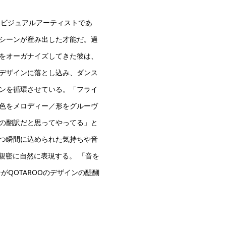
ク／ビジュアルアーティストであ
シーンが産み出した才能だ。過
をオーガナイズしてきた彼は、
デザインに落とし込み、ダンス
ンを循環させている。「フライ
色をメロディー／形をグルーヴ
の翻訳だと思ってやってる」と
放つ瞬間に込められた気持ちや音
も親密に自然に表現する。 「音を
がQOTAROOのデザインの醍醐