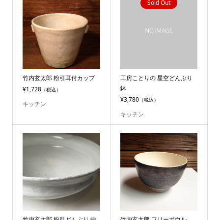
Sold Out
竹内玄太郎 粉引耳付カップ
工房ことりの 星空どんぶり
鉢
¥1,728
（税込）
¥3,780
（税込）
キッチン
キッチン
竹内玄太郎 粉引どんぶり 中
竹内玄太郎 フリーボウル