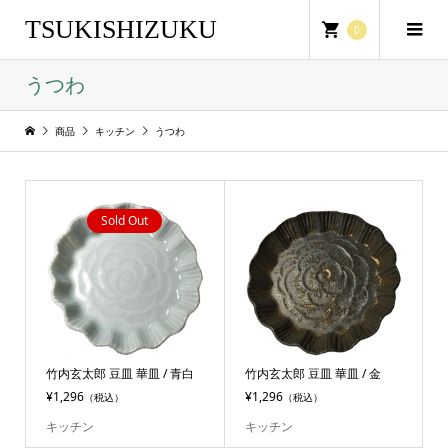
TSUKISHIZUKU
0
うつわ
商品
キッチン
うつわ
Sold Out
竹内玄太郎 豆皿 華皿 / 青白
竹内玄太郎 豆皿 華皿 / 金
¥1,296
¥1,296
（税込）
（税込）
キッチン
キッチン