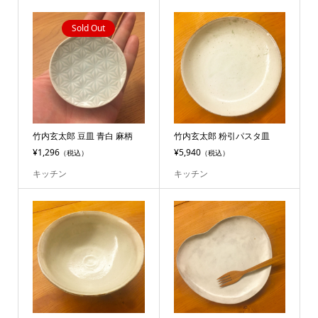
Sold Out
竹内玄太郎 豆皿 青白 麻柄
竹内玄太郎 粉引パスタ皿
¥1,296
¥5,940
（税込）
（税込）
キッチン
キッチン