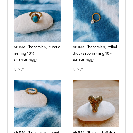
ANIMA『bohemian』turquo
ANIMA『bohemian』tribal
ise ring 10号
drop (zirconia) ring 10号
¥10,450
¥9,350
（税込）
（税込）
リング
リング
ANIMA『bohemian』round
ANIMA『Beast』Buffalo rin