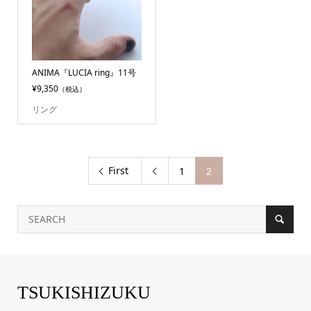
ANIMA『LUCIA ring』11号
¥9,350
（税込）
リング
First
1
2

TSUKISHIZUKU