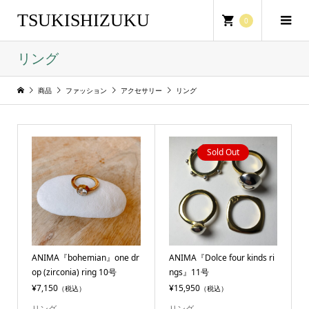
TSUKISHIZUKU
0
リング
商品
ファッション
アクセサリー
リング
Sold Out
ANIMA『bohemian』one dr
ANIMA『Dolce four kinds ri
op (zirconia) ring 10号
ngs』11号
¥7,150
¥15,950
（税込）
（税込）
リング
リング